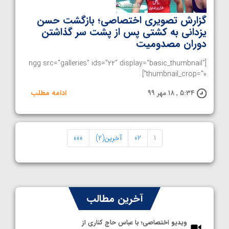
گزارش تصویری اختصاصی؛ بازگشت حسن
یزدانی به کشتی پس از پشت سر گذاشتن
دوران مصدومیت
[ngg src="galleries" ids="22" display="basic_thumbnail"
thumbnail_crop="0"]
5:34 , 18 مهر 99
ادامه مطلب
1
02
آخرین(2)
»»»
آخرین مطالب
ویدیو اختصاصی؛ با عباس حاج کناری از