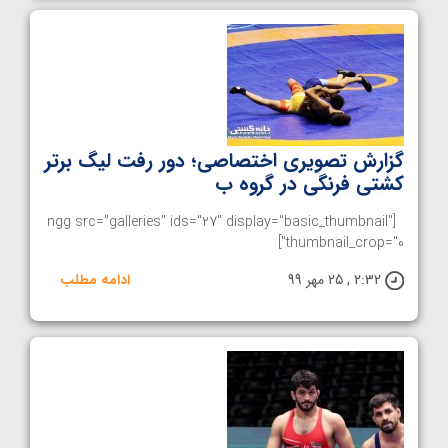
گزارش تصویری اختصاصی؛ دور رفت لیگ برتر
کشتی فرنگی در گروه ب
[ngg src="galleries" ids="27" display="basic_thumbnail"
thumbnail_crop="0"]
2:32 , 25 مهر 99
ادامه مطلب