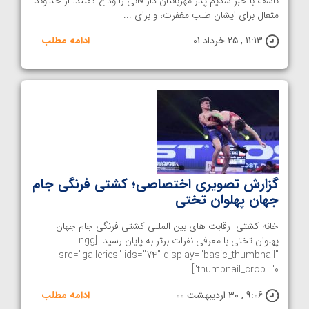
تاسف با خبر شدیم پدر مهربانتان دار فانی را وداع گفتند. از خداوند
متعال برای ایشان طلب مغفرت، و برای ...
11:13 , 25 خرداد 01
ادامه مطلب
گزارش تصویری اختصاصی؛ کشتی فرنگی جام
جهان پهلوان تختی
خانه کشتی- رقابت های بین المللی کشتی فرنگی جام جهان
پهلوان تختی با معرفی نفرات برتر به پایان رسید. [ngg
src="galleries" ids="74" display="basic_thumbnail"
thumbnail_crop="0"]
9:06 , 30 اردیبهشت 00
ادامه مطلب