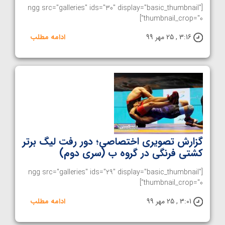
[ngg src="galleries" ids="30" display="basic_thumbnail"
thumbnail_crop="0"]
3:16 , 25 مهر 99
ادامه مطلب
گزارش تصویری اختصاصی؛ دور رفت لیگ برتر
کشتی فرنگی در گروه ب (سری دوم)
[ngg src="galleries" ids="29" display="basic_thumbnail"
thumbnail_crop="0"]
3:01 , 25 مهر 99
ادامه مطلب