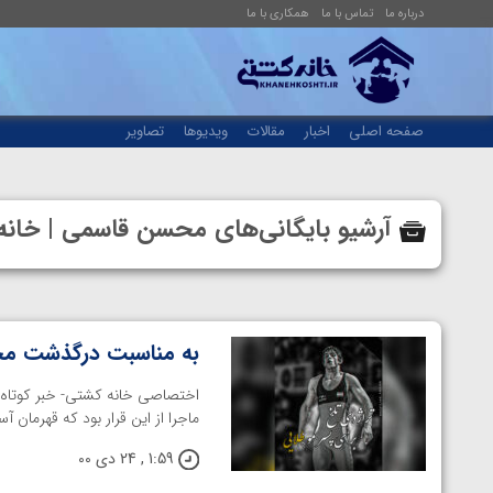
درباره ما
تماس با ما
همکاری با ما
صفحه اصلی
اخبار
مقالات
ویدیوها
تصاویر
آرشیو بایگانی‌های محسن قاسمی | خا
به مناسبت درگذشت محس
اختصاصی خانه کشتی- خبر کوتاه 
ماجرا از این قرار بود که قهرمان آ
1:59 , 24 دی 00