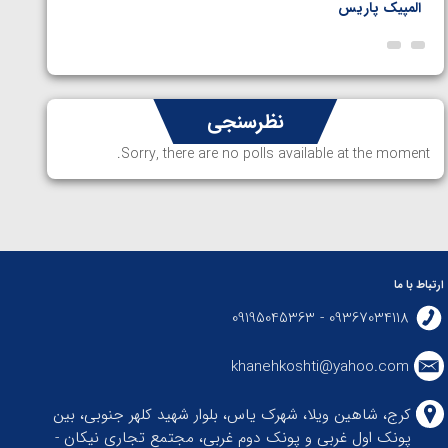
المپیک پاریس
پاریس
نظرسنجی
Sorry, there are no polls available at the moment.
ارتباط با ما
09367034118 - 09195045363
khanehkoshti@yahoo.com
کرج، شاهین ویلا، شهرک یاس، بلوار شهید کلهر جنوبی، بین
پونک اول غربی و پونک دوم غربی، مجتمع تجاری نیکان -