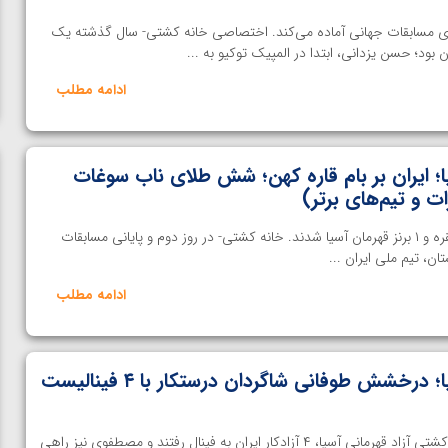
رای مسابقات جهانی آماده می‌کند. اختصاصی خانه کشتی- سال گذشته یک
 بود؛ حسن یزدانی، ابتدا در المپیک توکیو به ...
ادامه مطلب
؛ ایران بر بام قاره کهن؛ شش‌ طلای ناب سوغات
ات و تیم‌های برتر)
آزادکاران ایران با کسب ۶ طلا، ۱ نقره و ۱ برنز قهرمان آسیا شدند. خانه کشتی- در روز دوم و پایانی مسابقات
ان، تیم ملی ایران ...
ادامه مطلب
کشتی آزاد قهرمانی آسیا؛ درخشش طوفانی شاگردان درستکار با ۴ فینالیست
ن از
ویدیو؛ صعود حسن یزدانی به فینال المپیک با برتری مقابل
در جریان رقابت های ۵ وزن دوم کشتی آزاد قهرمانی آسیا، ۴ آزادکار ایران به فینال رفتند و مصطفوی نیز راهی