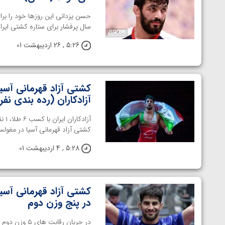
حسن یزدانی این روزها خود را ب
سال پرفشار برای ستاره کشتی ایران
5:26 , 26 اردیبهشت 01
کشتی آزاد قهرمانی آسیا
آزادکاران (رده بندی نفر
کشتی آزاد قهرمانی آسیا در مغولست
5:28 , 4 اردیبهشت 01
در پنج وزن دوم
توسط امین میرزازاده
ویدیو؛ باخت امین کاویانی نژاد مقابل مالخاز آمویا