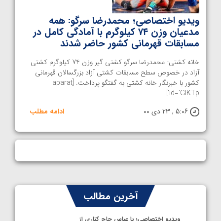
ویدیو اختصاصی؛ محمدرضا سرگو: همه
مدعیان وزن ۷۴ کیلوگرم با آمادگی کامل در
مسابقات قهرمانی کشور حاضر شدند
خانه کشتی- محمدرضا سرگو کشتی گیر وزن 74 کیلوگرم کشتی
آزاد در خصوص سطح مسابقات کشتی آزاد بزرگسالان قهرمانی
کشور با خبرنگار خانه کشتی به گفتگو پرداخت. [aparat
id='GIKTp']
5:06 , 23 دی 00
ادامه مطلب
آخرین مطالب
ویدیو اختصاصی؛ با عباس حاج کناری از