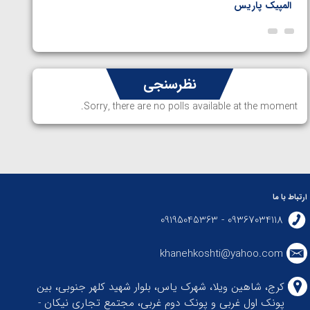
المپیک پاریس
پاریس
نظرسنجی
Sorry, there are no polls available at the moment.
ارتباط با ما
09367034118 - 09195045363
khanehkoshti@yahoo.com
کرج، شاهین ویلا، شهرک یاس، بلوار شهید کلهر جنوبی، بین
پونک اول غربی و پونک دوم غربی، مجتمع تجاری نیکان -