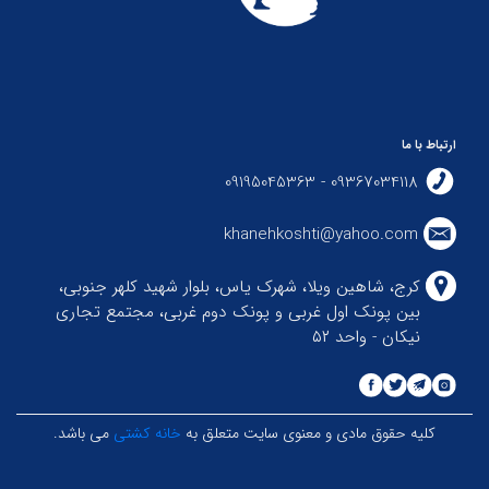
ارتباط با ما
09367034118 - 09195045363
khanehkoshti@yahoo.com
کرج، شاهین ویلا، شهرک یاس، بلوار شهید کلهر جنوبی،
بین پونک اول غربی و پونک دوم غربی، مجتمع تجاری
نیکان - واحد ۵۲
کلیه حقوق مادی و معنوی سایت متعلق به
خانه کشتی
می باشد.