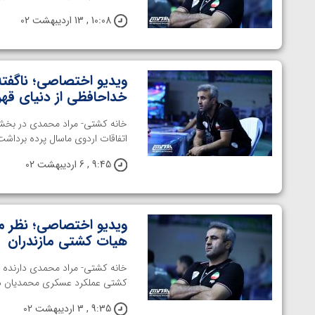
ناظم امینه
10:08 , 13 اردیبهشت 02
ویدیو اختصاصی؛ ناگفته
خداحافظی از دنیای قهر
خانه کشتی- مراد محمدی در بخشی
اتفاقات اردوی ماسال پرده برداشت. [arat id='ETav7
9:45 , 6 اردیبهشت 02
ویدیو اختصاصی؛ نظر م
هیات کشتی مازندران
خانه کشتی- مراد محمدی دارنده م
کشتی عملکرد عسکری محمدیان در 
9:35 , 3 اردیبهشت 02