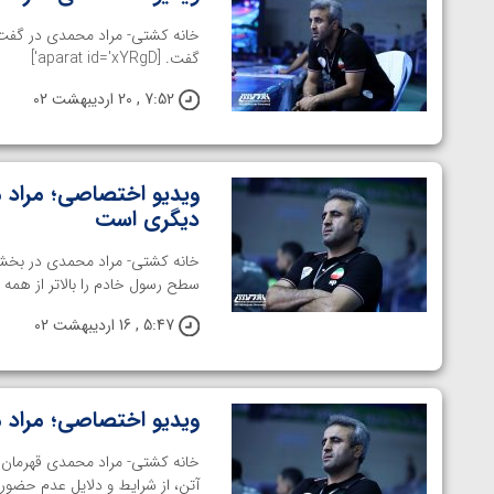
گفت. [aparat id='xYRgD']
7:52 , 20 اردیبهشت 02
ویدیو اختصاصی؛ مراد مح
دیگری است
خانه کشتی- مراد محمدی در بخشی 
سطح رسول خادم را بالاتر از همه دانست. [
5:47 , 16 اردیبهشت 02
ویدیو اختصاصی؛ مراد م
خانه کشتی- مراد محمدی قهرمان ا
الخاز آمویان از
ویدیو؛ صعود حسن یزدانی به فینال المپیک با برتر
آتن، از شرایط و دلایل عدم حضور