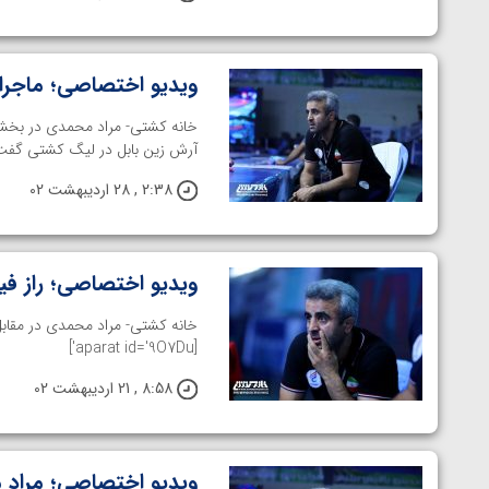
ویدیو اختصاصی؛ ماجرای
خانه کشتی- مراد محمدی در بخشی
آرش زین بابل در لیگ کشتی گفت. [arat id='FLVjZ
2:38 , 28 اردیبهشت 02
ویدیو اختصاصی؛ راز فیت
خانه کشتی- مراد محمدی در مقابل 
[aparat id='9O7Du']
8:58 , 21 اردیبهشت 02
ویدیو اختصاصی؛ مراد محمدی؛ در ۲۰۰۵ ک