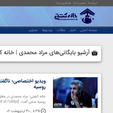
درباره ما
تماس با ما
همکاری با ما
صفحه اصلی
اخبار
مقالات
ویدیوها
تصاویر
آرشیو بایگانی‌های مراد محمدی | خان
ویدیو اختصاصی؛ ناگفته 
روسیه
خانه کشتی- مراد محمدی در مقابل
روسیه سخن گفت. [aparat id='tzMye']
8:35 , 30 اردیبهشت 02