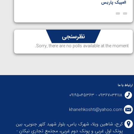
المپیک پاریس
پاریس
نظرسنجی
Sorry, there are no polls available at the moment.
ارتباط با ما
09367034118 - 09195045363
khanehkoshti@yahoo.com
کرج، شاهین ویلا، شهرک یاس، بلوار شهید کلهر جنوبی، بین
پونک اول غربی و پونک دوم غربی، مجتمع تجاری نیکان -