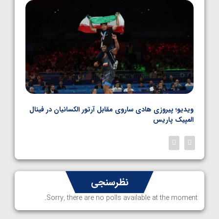
1405/05/06
بل
ویدیو؛ پیروزی هادی ساروی مقابل آرتور الکسانیان در فینال
ویدیو
المپیک پاریس
پاری
نظرسنجی
Sorry, there are no polls available at the moment.