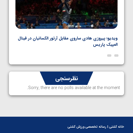
بل
ویدیو؛ پیروزی هادی ساروی مقابل آرتور الکسانیان در فینال
ویدیو
المپیک پاریس
پاری
نظرسنجی
Sorry, there are no polls available at the moment.
خانه کشتی | رسانه تخصصی ورزش کشتی