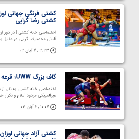
کشتی فرنگی جهانی اوزان
کشتی رضا گرایی
آلبانی محمدرضا گرایی در مقابل ب
3:33 , 7 آبان 03
گاف بزرگ UWW؛ قرعه کشی مسابقات جهانی مردود شد!
اختصاصی خانه کشتی| به نقل از بر
غیرالمپیکی مردود اعلام و تکرار خواه
10:07 , 6 آبان 03
کشتی آزاد جهانی اوزان
توسط امین میرزازاده
ویدیو؛ باخت امین کاویانی نژاد مقابل مالخاز آمویا