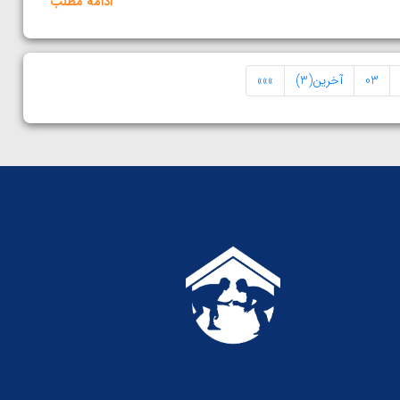
ادامه مطلب
03
آخرین(3)
»»»