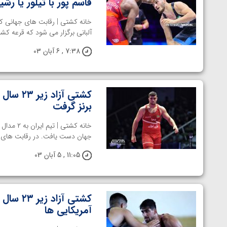
قاسم پور با تیلور یا رشی
ارمنستان
آلبانی برگزار می شود که قرعه کش
7:38 , 6 آبان 03
کشتی آز
برنز گرفت
جهان دست یافت. در رقابت های پ
11:05 , 5 آبان 03
آمریکایی ها