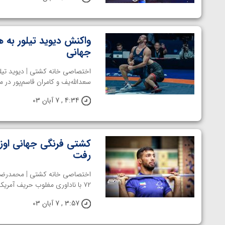
واکنش دیوید تیلور به ه
جهانی
اختصاصی خانه کشتی | دیوید تیلور
سعدالله‌یف و کامران قاسم‌پور در م
4:34 , 7 آبان 03
کشتی فرنگی جهانی اوزا
رفت
اختصاصی خانه کشتی | محمدرضا گ
۷۲ با ناداوری مغلوب حریف آمریکایی شده بود، با توجه به شکست حریفش ...
3:57 , 7 آبان 03