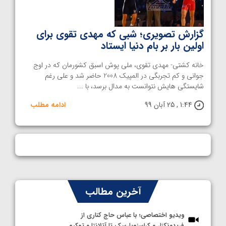
گزارش تصویری؛ شبی که مهدی تقوی برای
اولین بار بر بام دنیا ایستاد
خانه کشتی- مهدی تقوی، ملی پوش اسبق کشورمان که در اوج
جوانی و کم تجربگی در المپیک 2008 حاضر شد و علی رغم
شایستگی هایش نتوانست به مدال برسد، با ...
1:44 , 25 آبان 99
ادامه مطلب
آخرین مطالب
ویدیو اختصاصی؛ با عباس حاج کناری از
فریدونکنار و کراسنویارسک تا آتلانتا و توکیو