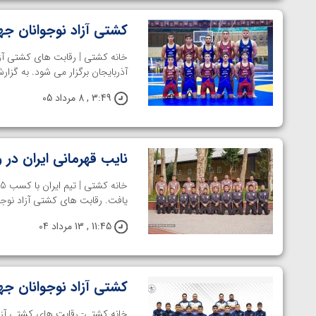
کشتی آزاد نوجوانان جه
آذربایجان برگزار می شود. به گزا
3:49 , 8 مرداد 05
نایب قهرمانی ایران در
یافت. رقابت های کشتی آزاد نوجوا
11:45 , 13 مرداد 04
کشتی آزاد نوجوانان جهان؛ نای
توسط امین میرزازاده
ویدیو؛ باخت امین کاویانی نژاد مقابل مالخاز آمویا