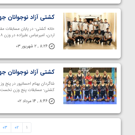
کشتی آزاد نوجوانان جهان؛ ۲ فینالیست ایران در ۵
اردن، امیرعباس علیزاده در وزن ۴۸ کیلوگرم و رضا افشار در وزن ۸۰ ...
8:26 , 2 شهریور 03
کشتی آزاد نوجوانان جها
شاگردان بهنام احسانپور در پنج و
کشتی- مسابقات پنج وزن نخست رق
8:46 , 14 مرداد 02
03
02
1