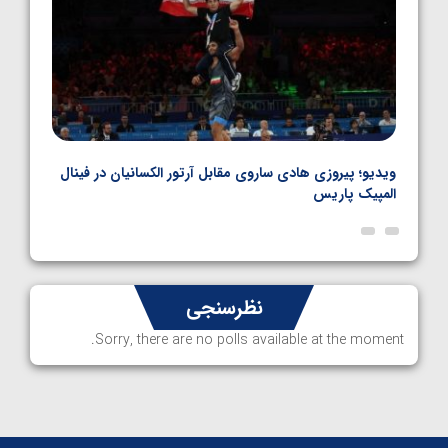
بل
ویدیو؛ پیروزی هادی ساروی مقابل آرتور الکسانیان در فینال
ویدیو
المپیک پاریس
پاری
نظرسنجی
Sorry, there are no polls available at the moment.