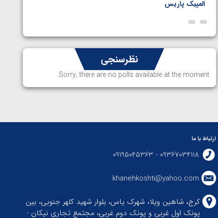
المپیک پاریس
پاریس
نظرسنجی
Sorry, there are no polls available at the moment.
ارتباط با ما
09367034118 - 09195045363
khanehkoshti@yahoo.com
کرج، شاهین ویلا، شهرک یاس، بلوار شهید کلهر جنوبی، بین
پونک اول غربی و پونک دوم غربی، مجتمع تجاری نیکان -