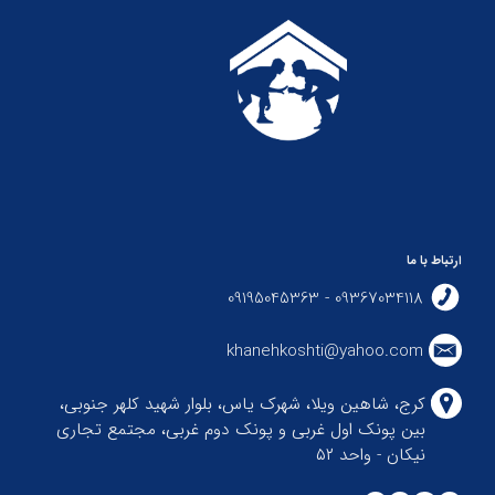
ارتباط با ما
09367034118 - 09195045363
khanehkoshti@yahoo.com
کرج، شاهین ویلا، شهرک یاس، بلوار شهید کلهر جنوبی،
بین پونک اول غربی و پونک دوم غربی، مجتمع تجاری
نیکان - واحد ۵۲