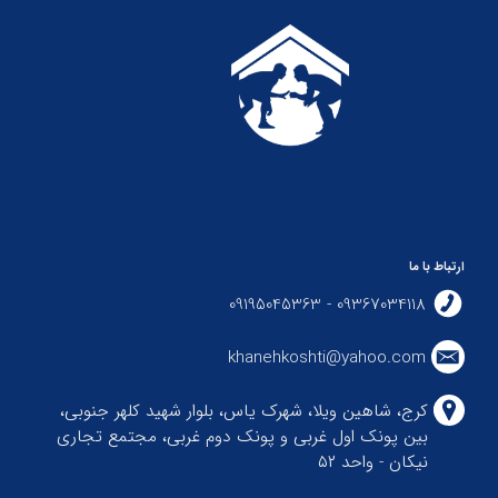
ارتباط با ما
09367034118 - 09195045363
khanehkoshti@yahoo.com
کرج، شاهین ویلا، شهرک یاس، بلوار شهید کلهر جنوبی،
بین پونک اول غربی و پونک دوم غربی، مجتمع تجاری
نیکان - واحد ۵۲