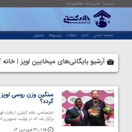
درباره ما
تماس با ما
همکاری با ما
صفحه اصلی
اخبار
مقالات
ویدیوها
تصاویر
آرشیو بایگانی‌های میخایین لوپز | خا
سنگین وزن روسی لوپز افس
گردد؟
برگزار شد که در نهایت جمهوری آذ
1:15 , 31 فروردین 04