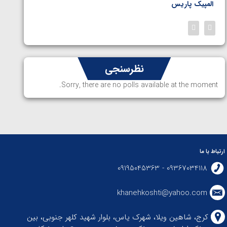
المپیک پاریس
پاریس
نظرسنجی
Sorry, there are no polls available at the moment.
ارتباط با ما
09367034118 - 09195045363
khanehkoshti@yahoo.com
کرج، شاهین ویلا، شهرک یاس، بلوار شهید کلهر جنوبی، بین