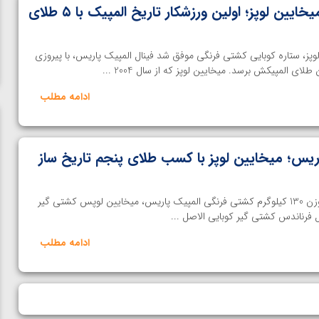
خلق یک رکورد ویژه از میخایین لوپز؛ اولین ورزشکار تاریخ المپیک با ۵ طلای
ز، ستاره کوبایی کشتی فرنگی موفق شد فینال المپیک پاریس، با پیروزی
ای المپیکش برسد. میخایین لوپز که از سال 2004 ...
ادامه مطلب
یس؛ میخایین لوپز با کسب طلای پنجم تاریخ ساز
اختصاصی خانه کشتی- در فینال وزن 130 کیلوگرم کشتی فرنگی المپیک پاریس، میخایین لوپس کشتی گیر
ادامه مطلب
ن از
ویدیو؛ صعود حسن یزدانی به فینال المپیک با برتری مقابل