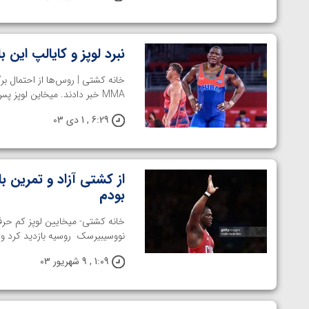
نبرد لوپز و کایالپ این 
خانه کشتی | روس‌ها از احتمال بر
MMA خبر دادند. میخاین لوپز پس از کسب پنجمین مدال طلای خود ...
6:29 , 1 دی 03
از کشتی آزاد و تمرین با
بودم
خانه کشتی- میخایین لوپز کم حرف
نووسیبیرسک روسیه بازدید کرد و ا
1:09 , 9 شهریور 03