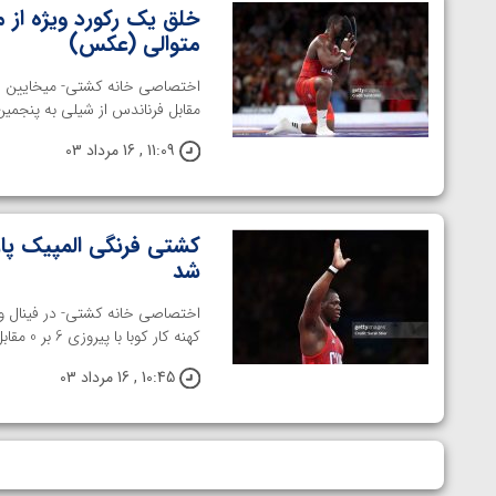
متوالی (عکس)
اختصاصی خانه کشتی- میخایین لوپ
مقابل فرناندس از شیلی به پنجمین طل
11:09 , 16 مرداد 03
کشتی فرنگی المپیک پار
شد
کهنه کار کوبا با پیروزی 6 بر 0 مقابل فرناندس کشتی گیر کوبایی الاصل ...
10:45 , 16 مرداد 03
توسط امین میرزازاده
ویدیو؛ باخت امین کاویانی نژاد مقابل مالخاز آمویا