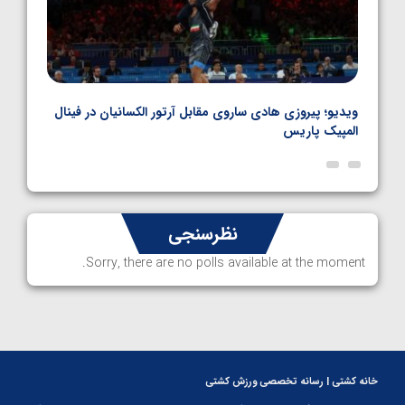
بل
ویدیو؛ پیروزی هادی ساروی مقابل آرتور الکسانیان در فینال
ویدیو
المپیک پاریس
پاری
نظرسنجی
Sorry, there are no polls available at the moment.
خانه کشتی | رسانه تخصصی ورزش کشتی