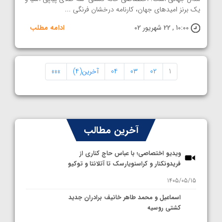
یک برنز امیدهای جهان، کارنامه درخشان فرنگی ...
10:00 , 22 شهریور 02
ادامه مطلب
1
02
03
04
آخرین(4)
»»»
آخرین مطالب
ویدیو اختصاصی؛ با عباس حاج کناری از
فریدونکنار و کراسنویارسک تا آتلانتا و توکیو
1405/05/15
اسماعیل و محمد طاهر خانیف برادران جدید
کشتی روسیه