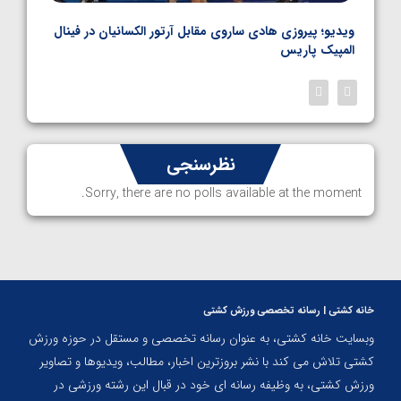
بل
ویدیو؛ پیروزی هادی ساروی مقابل آرتور الکسانیان در فینال
ویدیو
المپیک پاریس
پاری
نظرسنجی
Sorry, there are no polls available at the moment.
خانه کشتی | رسانه تخصصی ورزش کشتی
وبسایت خانه کشتی، به عنوان رسانه تخصصی و مستقل در حوزه ورزش
کشتی تلاش می کند با نشر بروزترین اخبار، مطالب، ویدیوها و تصاویر
ورزش کشتی، به وظیفه رسانه ای خود در قبال این رشته ورزشی در