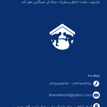
چارچوب رعایت اخلاق و مقررات حرفه ای خبرنگاری عمل کند.
ارتباط با ما
09367034118 - 09195045363
khanehkoshti@yahoo.com
کرج، شاهین ویلا، شهرک یاس، بلوار شهید کلهر جنوبی،