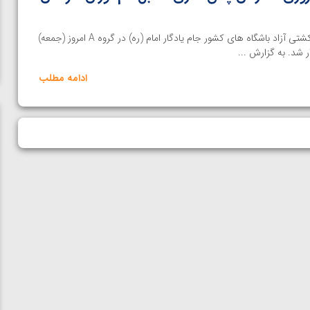
خانه کشتی | هفته اول لیگ برتر کشتی آزاد باشگاه های کشور جام یادگار امام (ره) در گروه A امروز (جمعه)
ر شد. به گزارش ...
ادامه مطلب
ن از
ویدیو؛ صعود حسن یزدانی به فینال المپیک با برتری مقابل