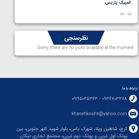
المپیک پاریس
پاریس
نظرسنجی
Sorry, there are no polls available at the moment.
ارتباط با ما
09367034118 - 09195045363
khanehkoshti@yahoo.com
کرج، شاهین ویلا، شهرک یاس، بلوار شهید کلهر جنوبی، بین
پونک اول غربی و پونک دوم غربی، مجتمع تجاری نیکان -