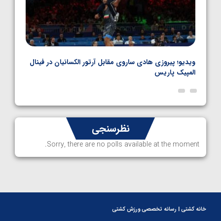
بل
ویدیو؛ پیروزی هادی ساروی مقابل آرتور الکسانیان در فینال
ویدیو
المپیک پاریس
پاری
نظرسنجی
Sorry, there are no polls available at the moment.
خانه کشتی | رسانه تخصصی ورزش کشتی