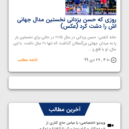
روزی که حسن یزدانی نخستین مدال جهانی
اش را دشت کرد (عکس)
خانه کشتی- حسن یزدانی در سال 2015 در حالی برای نخستین بار
پا به میدان جهانی بزرگسالان گذاشت که تنها 20 سال داشت. با این
حال، او با قلع و ...
4:10 , 27 دی 99
ادامه مطلب
آخرین مطالب
ویدیو اختصاصی؛ با عباس حاج کناری از
فریدونکنار و کراسنویارسک تا آتلانتا و توکیو