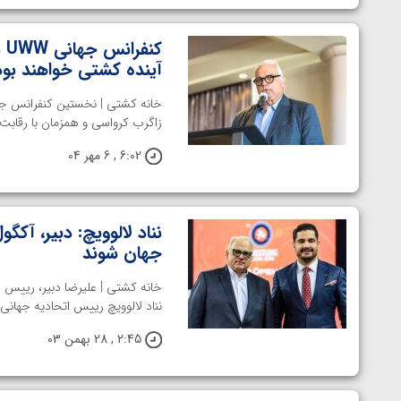
آینده کشتی خواهند بود
زاگرب کرواسی و همزمان با رقابت‌
6:02 , 6 مهر 04
نناد لالوویچ: دبیر، آک
جهان شوند
خانه کشتی | علیرضا دبیر، رییس
نناد لالوویچ رییس اتحادیه جهان
2:45 , 28 بهمن 03