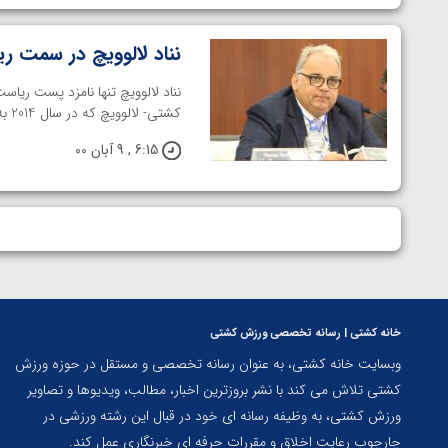
نناد لالوویچ در سمت ر
نناد لالوویچ تنها نامزد پست ریا
کشتی- لالوویچ که در سال 2014 به طور رسمی و با انتخابات به ...
6:15 , 9 آبان 00
خانه کشتی | رسانه تخصصی ورزش کشتی
وبسایت خانه کشتی، به عنوان رسانه تخصصی و مستقل در حوزه ورزش
کشتی تلاش می کند با نشر بروزترین اخبار، مطالب، ویدیوها و تصاویر
ورزش کشتی، به وظیفه رسانه ای خود در قبال این رشته ورزشی در
چارچوب رعایت اخلاق و مقررات حرفه ای خبرنگاری عمل کند.