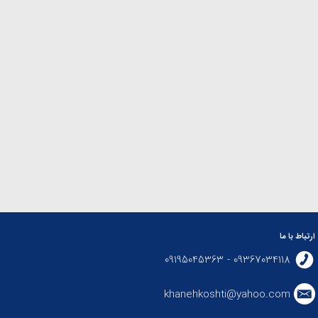
ارتباط با ما
09367034118 - 09195045363
khanehkoshti@yahoo.com