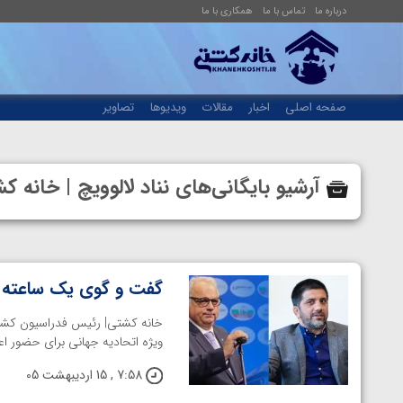
درباره ما
تماس با ما
همکاری با ما
صفحه اصلی
اخبار
مقالات
ویدیوها
تصاویر
آرشیو بایگانی‌های نناد لالوویچ | خان
گفت و گوی یک ساعته دبی
خانه کشتی| رئیس فدراسیون کشتی
ویژه اتحادیه جهانی برای حضور اع
7:58 , 15 اردیبهشت 05