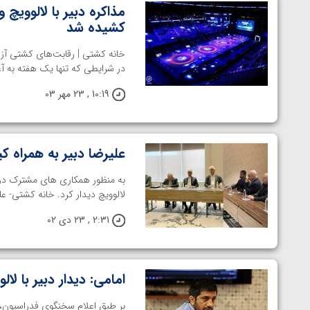
کشیده شد
در شرایطی که تنها یک هفته به آغاز
10:19 , 23 مهر 03
علیرضا دبیر به همراه کی
به منظور همکاری های مشترک در م
لالوویچ دیدار کرد. خانه کشتی- ع
2:31 , 23 دی 02
امامی: دیدار دبیر با لا
توسط امین میرزازاده
ویدیو؛ باخت امین کاویانی نژاد مقابل مالخاز آمویا
بر طبق اعلام سخنگوی فدراسیون، 