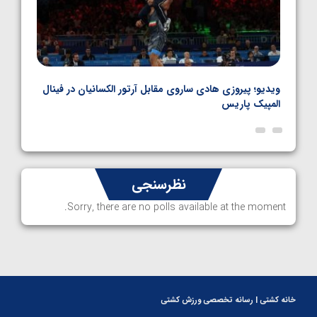
بل
ویدیو؛ پیروزی هادی ساروی مقابل آرتور الکسانیان در فینال
ویدیو
المپیک پاریس
پاری
نظرسنجی
Sorry, there are no polls available at the moment.
خانه کشتی | رسانه تخصصی ورزش کشتی