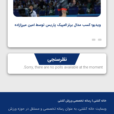
ویدیو؛ کسب مدال برنز المپیک پاریس توسط امین میرزازاده
ویدیو
ارمن
نظرسنجی
Sorry, there are no polls available at the moment.
خانه کشتی | رسانه تخصصی ورزش کشتی
وبسایت خانه کشتی، به عنوان رسانه تخصصی و مستقل در حوزه ورزش