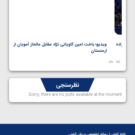
اده
ویدیو؛ باخت امین کاویانی نژاد مقابل مالخاز آمویان از
ویدیو
ارمنستان
ناظم 
نظرسنجی
Sorry, there are no polls available at the moment.
خانه کشتی | رسانه تخصصی ورزش کشتی