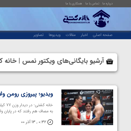
درباره ما
تماس با ما
همکاری با ما
صفحه اصلی
اخبار
مقالات
ویدیوها
تصاویر
آرشیو بایگانی‌های ویکتور نمس | خان
ویدیو؛ پیروزی رومن ول
خانه 
به مصاف هم رفتند که در پایان ولاسوف ب
0:32 , 13 آذر 00