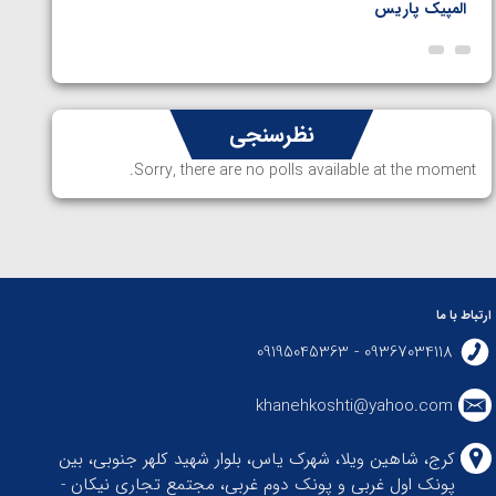
المپیک پاریس
پاریس
نظرسنجی
Sorry, there are no polls available at the moment.
ارتباط با ما
09367034118 - 09195045363
khanehkoshti@yahoo.com
کرج، شاهین ویلا، شهرک یاس، بلوار شهید کلهر جنوبی، بین
پونک اول غربی و پونک دوم غربی، مجتمع تجاری نیکان -