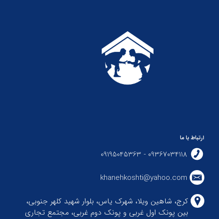
ارتباط با ما
09367034118 - 09195045363
khanehkoshti@yahoo.com
کرج، شاهین ویلا، شهرک یاس، بلوار شهید کلهر جنوبی،
بین پونک اول غربی و پونک دوم غربی، مجتمع تجاری