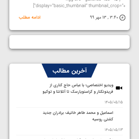
display="basic_thumbnail" thumbnail_crop="0"]
3:40 , 13 مهر 99
ادامه مطلب
آخرین مطالب
ویدیو اختصاصی؛ با عباس حاج کناری از
فریدونکنار و کراسنویارسک تا آتلانتا و توکیو
1405/05/15
اسماعیل و محمد طاهر خانیف برادران جدید
کشتی روسیه
1405/05/13