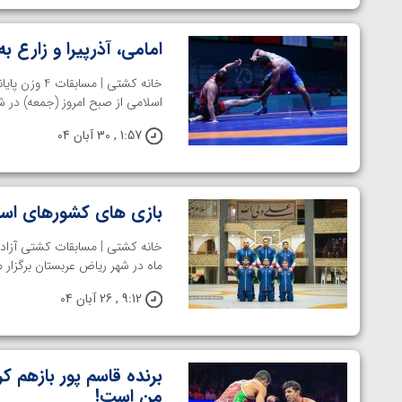
امامی، آذرپیرا و زارع به
خانه کشتی 
اسلامی از صبح امروز (جمعه) در ش
1:57 , 30 آبان 04
بازی های کشورهای اسل
ماه در شهر ریاض عربستان برگزار 
9:12 , 26 آبان 04
من است!