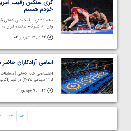
کری سنگین رقیب آمریکای
خودم هستم
وزن ۸۶ کیلوگرم نماینده ایران در این دوره از رقابت‌ها است. او پس ...
2:44 , 17 شهریور 04
اسامی آزادکاران حاض
تا ۲۱ سپتامبر ۲۰۲۵) در شهر زاگرب، پایتخت کرواسی برگزار خواهد ...
11:46 , 9 شهریور 04
4
03
02
1