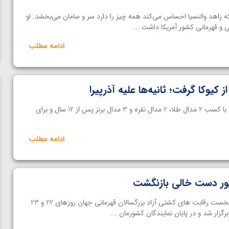
 زاهد والنسیا احساس می‌کند همه چیز را دارد سر و سامان می‌بخشد. او
و قهرمانی کشور آمریکا داشت ...
ادامه مطلب
از کیوکا گرفت؛ ثانیه‌ها علیه آذرپیرا
خانه کشتی | تیم کشتی آزاد ایران با کسب 2 مدال طلا، 2 مدال نقره و 3 مدال برنز پس از 12 سال و برای
ادامه مطلب
پور دست خالی بازنگشت
خانه کشتی | مسابقات چهار وزن نخست رقابت های کشتی آزاد بزرگسالان قهرمانی جهان روزهای 22 و 23
گزار شد و در پایان نمایندگان کشورمان ...
ن از
ویدیو؛ صعود حسن یزدانی به فینال المپیک با برتری مقابل