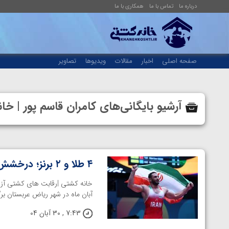
درباره ما
تماس با ما
همکاری با ما
صفحه اصلی
اخبار
مقالات
ویدیوها
تصاویر
آرشیو بایگانی‌های کامران قاسم پور | 
۴ طلا و ۲ برنز؛ درخشش آزادکاران در بازی های کشورهای اسلامی
آبان ماه در شهر ریاض عربستان برگزار 
7:43 , 30 آبان 04