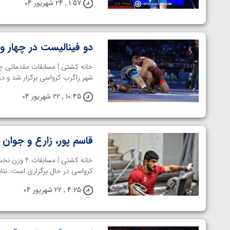
1:57 , 24 شهریور 04
ارمنستان
دو فینالیست در چهار وز
خانه کشتی | مسابقات مقدماتی چه
شهر زاگرب کرواسی برگزار شد و در
10:45 , 22 شهریور 04
قاسم پور، زارع و جوان 
خانه کشتی |
کرواسی در حال برگزاری است. نتای
4:25 , 22 شهریور 04