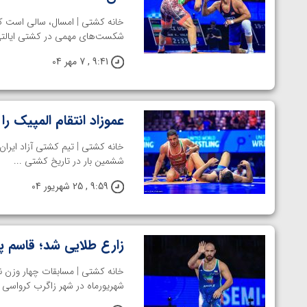
خانه کشتی | امسال، سالی است که
شکست‌های مهمی در کشتی ایالتی 
9:41 , 7 مهر 04
عموزاد انتقام المپیک را 
ششمین بار در تاریخ کشتی ...
9:59 , 25 شهریور 04
زارع طلایی شد؛ قاسم 
شهریورماه در شهر زاگرب کرواسی بر
توسط امین میرزازاده
ویدیو؛ باخت امین کاویانی نژاد مقابل مالخاز آمویا