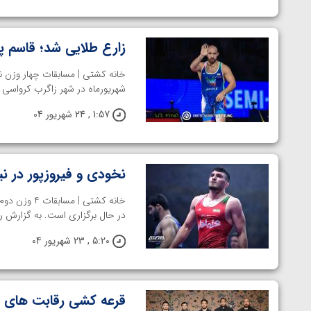
ارمنستان
زارع طلایی شد؛ قاسم 
شهریورماه در شهر زاگرب کرواسی بر
1:57 , 24 شهریور 04
نخودی و فیروزپور در ن
خانه کشتی |
در حال برگزاری است. به گزارش ر
5:20 , 23 شهریور 04
قرعه کشی رقابت های کشت