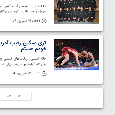
خانه کشتی | مراسم قرعه کشی اوز
امروز در شهر زاگرب کرواسی برگزا
5:22 , 21 شهریور 04
کری سنگین رقیب آمریکای
خودم هستم
وزن ۸۶ کیلوگرم نماینده ایران در این دوره از رقابت‌ها است. او پس ...
2:44 , 17 شهریور 04
4
03
02
1