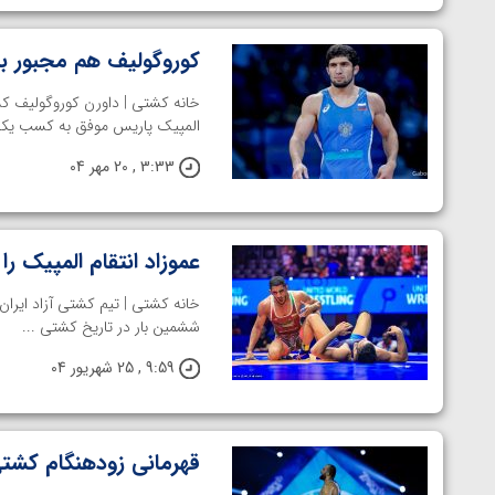
کوروگولیف هم مجبور به
خانه کشتی | داورن کوروگولیف کشت
المپیک پاریس موفق به کسب یکی از مدال‌ه
3:33 , 20 مهر 04
عموزاد انتقام المپیک را 
ششمین بار در تاریخ کشتی ...
9:59 , 25 شهریور 04
قهرمانی زودهنگام کشتی