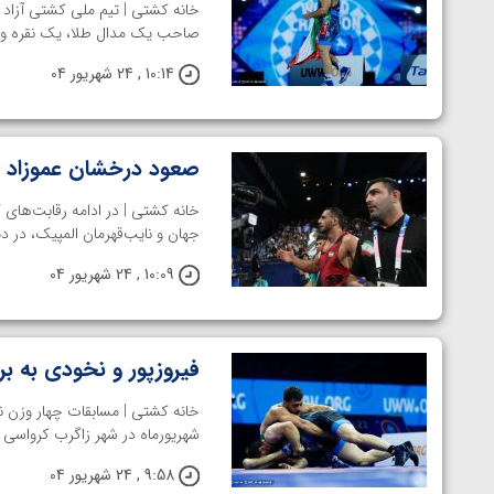
صاحب یک مدال طلا، یک نقره و ۳ برنز شد ...
10:14 , 24 شهریور 04
صعود درخشان عموزاد و 
جهان و نایب‌قهرمان المپیک، در دیدا
10:09 , 24 شهریور 04
فیروزپور و نخودی به بر
شهریورماه در شهر زاگرب کرواسی بر
9:58 , 24 شهریور 04
توسط امین میرزازاده
ویدیو؛ باخت امین کاویانی نژاد مقابل مالخاز آمویا