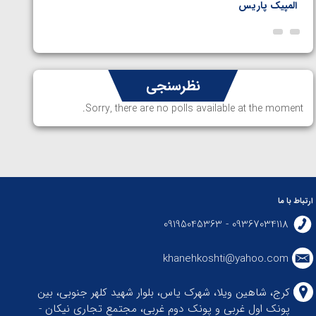
المپیک پاریس
پاریس
نظرسنجی
Sorry, there are no polls available at the moment.
ارتباط با ما
09367034118 - 09195045363
khanehkoshti@yahoo.com
کرج، شاهین ویلا، شهرک یاس، بلوار شهید کلهر جنوبی، بین
پونک اول غربی و پونک دوم غربی، مجتمع تجاری نیکان -