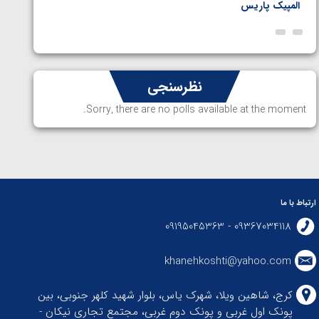
المپیک پاریس
پاریس
نظرسنجی
Sorry, there are no polls available at the moment.
ارتباط با ما
09367034118 - 09195045363
khanehkoshti@yahoo.com
کرج، شاهین ویلا، شهرک یاس، بلوار شهید کلهر جنوبی، بین
پونک اول غربی و پونک دوم غربی، مجتمع تجاری نیکان -