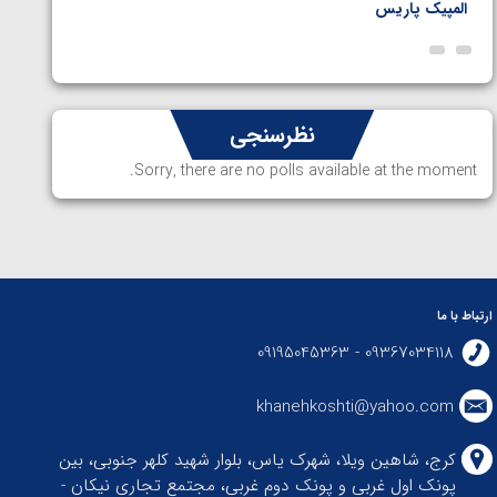
المپیک پاریس
پاریس
نظرسنجی
Sorry, there are no polls available at the moment.
ارتباط با ما
09367034118 - 09195045363
khanehkoshti@yahoo.com
کرج، شاهین ویلا، شهرک یاس، بلوار شهید کلهر جنوبی، بین
پونک اول غربی و پونک دوم غربی، مجتمع تجاری نیکان -