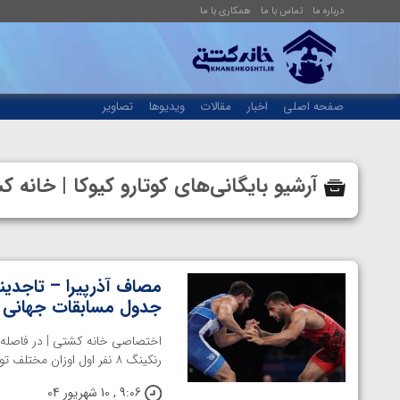
درباره ما
تماس با ما
همکاری با ما
صفحه اصلی
اخبار
مقالات
ویدیوها
تصاویر
آرشیو بایگانی‌های کوتارو کیوکا | خان
مصاف آذرپیرا – تاجدینو
جدول مسابقات جهانی ک
رنکینگ ۸ نفر اول اوزان مختلف توسط اتحادیه جهانی کشتی، ...
9:06 , 10 شهریور 04