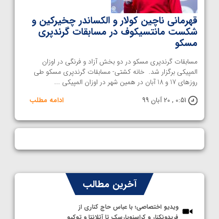
قهرمانی ناچین کولار و الکساندر چخیرکین و
شکست مانتسیکوف در مسابقات گرندپری
مسکو
مسابقات گرندپری مسکو در دو بخش آزاد و فرنگی در اوزان
المپیکی برگزار شد. خانه کشتی- مسابقات گرندپری مسکو طی
روزهای 17 و 18 آبان در همین شهر در اوزان المپیکی ...
0:51 , 20 آبان 99
ادامه مطلب
آخرین مطالب
ویدیو اختصاصی؛ با عباس حاج کناری از
فریدونکنار و کراسنویارسک تا آتلانتا و توکیو