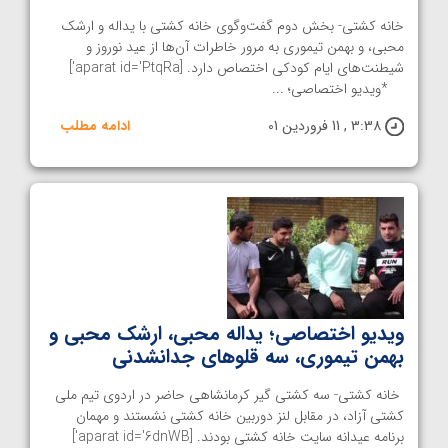
خانه کشتی- بخش دوم گفت‌و‌گوی خانه کشتی با یداله و ارشک
محبی، و بهمن تیموری به مرور خاطرات آن‌ها از عید نوروز و
شیطنت‌های ایام کودکی اختصاص دارد. [aparat id='PtqRa']
*ویدیو اختصاصی؛ ...
3:38 , 11 فروردین 01
ادامه مطلب
ویدیو اختصاصی؛ یداله محبی، ارشک محبی و
بهمن تیموری، سه قلوهای جدانشدنی
خانه کشتی- سه کشتی گیر کرمانشاهی حاضر در اردوی تیم ملی
کشتی آزاد، در مقابل لنز دوربین خانه کشتی نشستند و مهمان
برنامه عیدانه سایت خانه کشتی بودند. [aparat id='6dnWB']