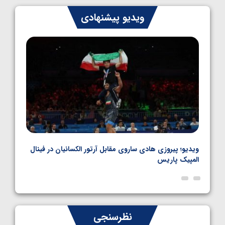
ایران چشم به راه چهار مدال در پنج وزن دوم
ویدیو پیشنهادی
کشتی فرنگی نوجوانان جهان
1405/05/06
بل
ویدیو؛ پیروزی هادی ساروی مقابل آرتور الکسانیان در فینال
ویدیو
المپیک پاریس
پاری
نظرسنجی