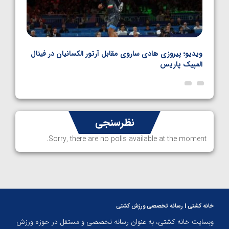
بل
ویدیو؛ پیروزی هادی ساروی مقابل آرتور الکسانیان در فینال
ویدیو
المپیک پاریس
پاری
نظرسنجی
Sorry, there are no polls available at the moment.
خانه کشتی | رسانه تخصصی ورزش کشتی
وبسایت خانه کشتی، به عنوان رسانه تخصصی و مستقل در حوزه ورزش