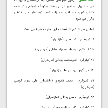
دی ماه برای حضور در تورنمنت رنکینگ کرواسی در خانه
کشتی شهید مصطفی صدرزاده کمپ تیم های ملی کشتی
برگزار می شود.
اسامی نفرات دعوت شده به این اردو به شرح زیر است:
۶۱ کیلوگرم : رضا اطری (مازندران)
۶۵ کیلوگرم : رحمان عموزاد خلیلی (مازندران)
۷۰ کیلوگرم : امیرمحمد یزدانی (مازندران)
۷۴ کیلوگرم : یونس امامی (تهران)
۷۹ کیلوگرم : محمد نخودی (مازندران) علی سواد کوهی
(مازندران)
۸۶ کیلوگرم : حسن‌ یزدانی (مازندران)
۹۲ کیلوگرم : کامران قاسم پور (مازندران)