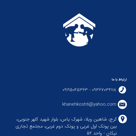
ارتباط با ما
09367034118 - 09195045363
khanehkoshti@yahoo.com
کرج، شاهین ویلا، شهرک یاس، بلوار شهید کلهر جنوبی،
بین پونک اول غربی و پونک دوم غربی، مجتمع تجاری
نیکان - واحد ۵۲