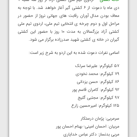
دی ماه با دعوت از ۶ کشتی گیر آغاز خواهد شد. با توجه به
معاف بودن مدال آوران رقابت های جهانی نروژ از حضور در
مراحل اول و دوم چرخه ی انتخابی تیم ملی، اردوی تیم ملی
کشتی آزاد بزرگسالان به مدت ۱۰ روز با حضور این کشتی
گیران در خانه ی کشتی شهید صدرزاده برگزار می شود.
اسامی نفرات دعوت شده به این اردو به شرح زیر است:
۵۷ کیلوگرم: علیرضا سرلک
۷۹ کیلوگرم: محمد نخودی
۸۶ کیلوگرم: حسن یزدانی
۹۲ کیلوگرم: کامران قاسم پور
۹۷ کیلوگرم: مجتبی گلیج
۱۲۵ کیلوگرم: امیرحسین زارع
سرمربی: پژمان درستکار
مربیان: احسان امینی- بهنام احسان پور
مربی بدنساز: دکتر عباس خدایاری