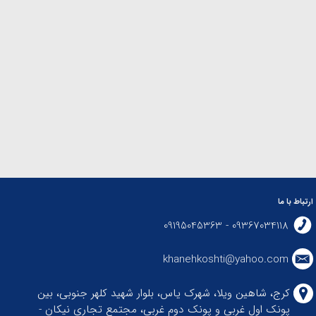
ارتباط با ما
09367034118 - 09195045363
khanehkoshti@yahoo.com
کرج، شاهین ویلا، شهرک یاس، بلوار شهید کلهر جنوبی، بین
پونک اول غربی و پونک دوم غربی، مجتمع تجاری نیکان -