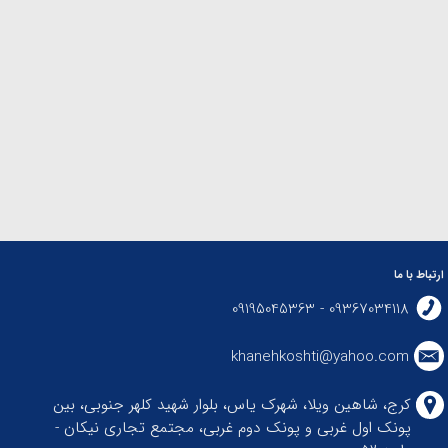
ارتباط با ما
09367034118 - 09195045363
khanehkoshti@yahoo.com
کرج، شاهین ویلا، شهرک یاس، بلوار شهید کلهر جنوبی، بین
پونک اول غربی و پونک دوم غربی، مجتمع تجاری نیکان -