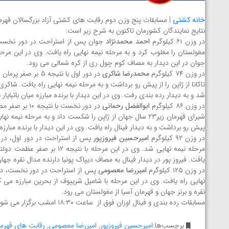
خانه کشتی
| مسابقات پنج وزن دوم رقابت های کشتی آزاد بزرگسالان قهرما
نتایج نمایندگان کشورمان تاکنون به شرح زیر است:
در وزن ۶۱ کیلوگرم
احمد محمدنژاد
جوان در این دیدار به مصاف کوم چول ری از کره شمالی می رود.
در وزن ۷۴ کیلوگرم
محمدرضا شاکری
شد و به دیدار رده بندی رفت. وی در این دیدار با برنده مبارزه میان باتب
در وزن ۸۶ کیلوگرم
ابوالفضل رحمانی
پیش رو برداشت و به دیدار فینال راه یافت. وی در این دیدار با برنده مبارزه
در وزن ۹۲ کیلوگرم
امیرحسین فیروزپور
مرحله نیمه نهایی شد. وی در این
یافت. فیروز پور در دیدار فینال به مصاف دیپاک پونیا دارنده مدال نقره جها
در وزن ۱۲۵ کیلوگرم
امیررضا معصومی
نهایی راه یافت. وی در این مرحله با شامیل شریپوف از بحرین مبارزه می 
نقره و برنز جهان و قهرمان آسیا از مغولستان می رود.
مسابقات رده بندی و فینال اوزان فوق از ساعت ۱۸:۳۰ امشب برگزار می شود.
توسط امین میرزازاده
ویدیو؛ باخت امین کاویانی نژاد مقابل مالخاز آمویا
برچسب‌ها:
امیرحسین فیروزپور
,
امیررضا معصومی
,
رقابت های قهرما