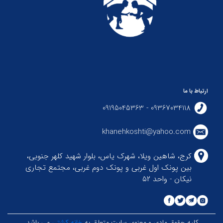
ارتباط با ما
09367034118 - 09195045363
khanehkoshti@yahoo.com
کرج، شاهین ویلا، شهرک یاس، بلوار شهید کلهر جنوبی،
بین پونک اول غربی و پونک دوم غربی، مجتمع تجاری
نیکان - واحد ۵۲
کلیه حقوق مادی و معنوی سایت متعلق به
خانه کشتی
می باشد.