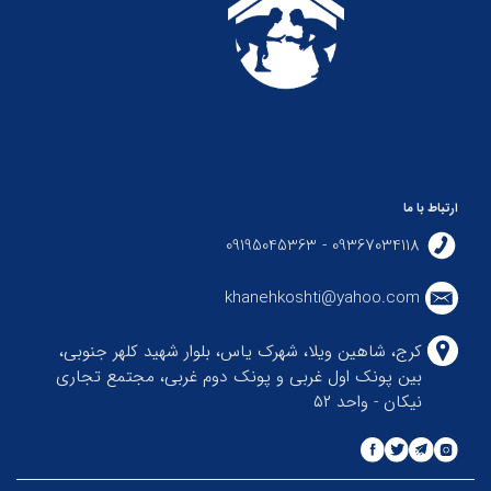
ارتباط با ما
09367034118 - 09195045363
khanehkoshti@yahoo.com
کرج، شاهین ویلا، شهرک یاس، بلوار شهید کلهر جنوبی،
بین پونک اول غربی و پونک دوم غربی، مجتمع تجاری
نیکان - واحد ۵۲