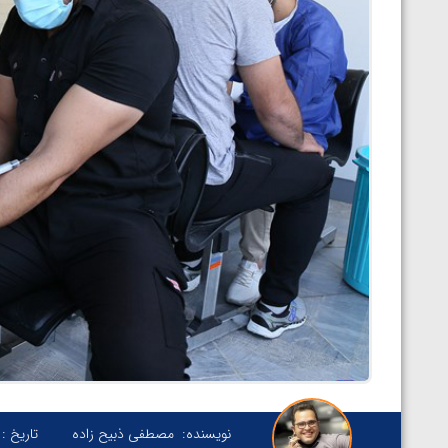
نویسنده:
مصطفی ذبیح زاده
تاریخ :