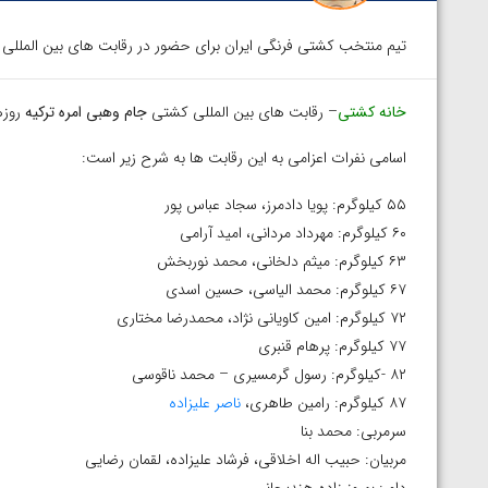
تیم منتخب کشتی فرنگی ایران برای حضور در رقابت های بین المللی 
خانه کشتی
– رقابت های بین المللی کشتی
جام وهبی امره ترکیه
روزهای ۲۸ تا ۳۰ خردادماه در شه
اسامی نفرات اعزامی به این رقابت ها به شرح زیر است:
۵۵ کیلوگرم: پویا دادمرز، سجاد عباس پور
۶۰ کیلوگرم: مهرداد مردانی، امید آرامی
۶۳ کیلوگرم: میثم دلخانی، محمد نوربخش
۶۷ کیلوگرم: محمد الیاسی، حسین اسدی
۷۲ کیلوگرم: امین کاویانی نژاد، محمدرضا مختاری
۷۷ کیلوگرم: پرهام قنبری
۸۲ -کیلوگرم: رسول گرمسیری – محمد ناقوسی
۸۷ کیلوگرم: رامین طاهری،
ناصر علیزاده
سرمربی: محمد بنا
مربیان: حبیب اله اخلاقی، فرشاد علیزاده، لقمان رضایی
توسط امین میرزازاده
ویدیو؛ باخت امین کاویانی نژاد مقابل مالخاز آمویا