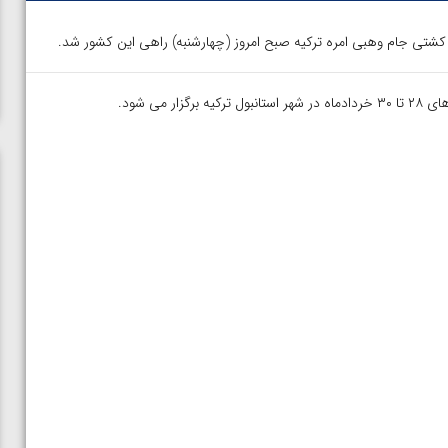
کشتی جام وهبی امره ترکیه صبح امروز (چهارشنبه) راهی این کشور شد.
ر استانبول ترکیه برگزار می شود.
ن از
ویدیو؛ صعود حسن یزدانی به فینال المپیک با برتری مقابل