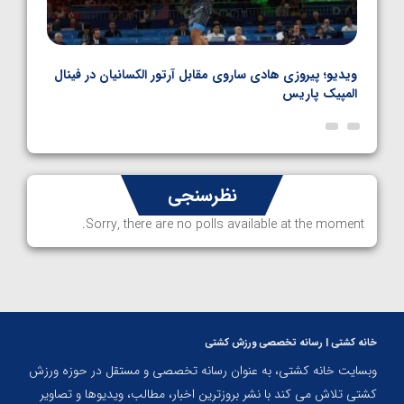
بل
ویدیو؛ پیروزی هادی ساروی مقابل آرتور الکسانیان در فینال
ویدیو
المپیک پاریس
پاری
نظرسنجی
Sorry, there are no polls available at the moment.
خانه کشتی | رسانه تخصصی ورزش کشتی
وبسایت خانه کشتی، به عنوان رسانه تخصصی و مستقل در حوزه ورزش
کشتی تلاش می کند با نشر بروزترین اخبار، مطالب، ویدیوها و تصاویر