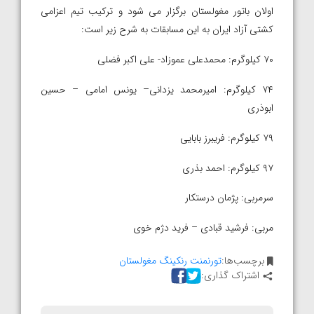
اولان باتور مغولستان برگزار می شود و ترکیب تیم اعزامی
کشتی آزاد ایران به این مسابقات به شرح زیر است:
۷۰ کیلوگرم: محمدعلی عموزاد- علی اکبر فضلی
۷۴ کیلوگرم: امیرمحمد یزدانی– یونس امامی – حسین
ابوذری
۷۹ کیلوگرم: فریبرز بابایی
۹۷ کیلوگرم: احمد بذری
سرمربی: پژمان درستکار
مربی: فرشید قبادی – فرید دژم خوی
برچسب‌ها:
تورنمنت رنکینگ مغولستان
اشتراک گذاری: