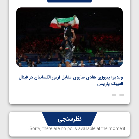
1405/05/06
بل
ویدیو؛ پیروزی هادی ساروی مقابل آرتور الکسانیان در فینال
ویدیو
المپیک پاریس
پاری
نظرسنجی
Sorry, there are no polls available at the moment.