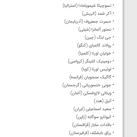
• تسوچیکا شیمویامادا (استرالیا)
• آکر شمد (اتریش)
• حسرت جعفروف (آذربایجان)
• نستور آلمانزا (شیلی)
• جی لِنگ (چین)
• رولاند کالمبای (کنگو)
• خولیان اورتا (کلمبیا)
• دومینیک اتلینگر (کرواسی)
• لوئیس اورتا (کوبا)
• گاگیک سنجویان (فرانسه)
• جونی ختسوریانی (گرجستان)
• ویتالی لاژوفسکی (آلمان)
• آنیل (هند)
• سعید اسماعیلی (ایران)
• کیوتارو سوگابه (ژاپن)
• باقدات ساباز (قزاقستان)
• رزاق بایشکِف (قرقیزستان)