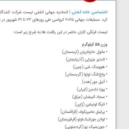
اختصاصی خانه کشتی
کرد. مسایقات جهانی ۲۰۲۵ کرواسی طی روزهای ۲۳ تا ۳۱ شهریور در شهر زاگرب برگزار خواهد شد.
لیست فرنگی کاران حاضر در این رقابت ها به شرح زیر است:
وزن ۵۵ کیلوگرم
• مانول خاچاتریان (ارمنستان)
• الدنیز عزیزلی (آذربایجان)
• هووینگ شی (چین)
• واخ‌تانگ لولوا (گرجستان)
• آنیل مور (هند)
• پویا دادمرز (ایران)
• سجاد البیضان (عراق)
• تایگا اونیشی (ژاپن)
• یراسِل مامیر‌بکوف (قزاقستان)
• اولان موراتبک‌اولو (قرقیزستان)
توسط امین میرزازاده
ویدیو؛ باخت امین کاویانی نژاد مقابل مالخاز آمویا
• جون‌سیک یو (کره‌جنوبی)