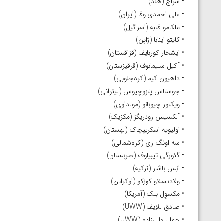
• سراج (هند)
• علی احمدی وفا (ایران)
• ملکامو فتنِه (اسرائیل)
• کایتو اینابا (ژاپن)
• ایشخار کوربایف (قزاقستان)
• آکیل سلیمانوف (قرقیزستان)
• داهیون کیم (کره‌جنوبی)
• جوستاس پترَوچیوس (لیتوانی)
• ویکتور چیوبانو (مولداوی)
• آلکسیس رودریگز (مکزیک)
• اولیویه اسکریپچاک (لهستان)
• سه اونگ ری (کره‌شمالی)
• گئورگی تیبیلوف (صربستان)
• انِس باشار (ترکیه)
• ولادیسلاو کوزکو (اوکراین)
• مکسوِل بلک (آمریکا)
• صادق للاِیف (UWW)
• جمال ولی‌زاده (UWW)