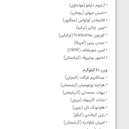
ارمنستان
• آرتیوم دلیانو (مولداوی)
• دنیس میهای (رومانی)
• الکساندر کوئواس (سنگاپور)
• امین چاکیر (ترکیه)
• کوریون ساhradyan (اوکراین)
• جیدن رینی (آمریکا)
• امین سفِرشائف (UWW)
• اختیور بوتیروف (ازبکستان)
وزن ۶۰ کیلوگرم
• عبدالکریم فرگات (الجزایر)
• هراچیا پوغوسیان (ارمنستان)
• نیهات محمدلی (آذربایجان)
• مارات گاریپوف (برزیل)
• هاودونگ تان (چین)
• رابی کیلاندی (کنگو)
• امیران شاوادزه (گرجستان)