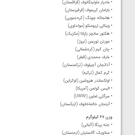
• مادیار ماولیتکانوف (قزاقستان)
• بایامان کریموف (قرقیزستان)
• هانجائه چونگ (کره‌جنوبی)
• ویتالی اِریومنکو (مولداوی)
• هکتور سانچز زاپاتا (مکزیک)
• مورتن تورِسِن (نروژ)
• چان کیم (کره‌شمالی)
• عارف محمدی (قطر)
• آذاتجان آچیلوف (ترکمنستان)
• کرم کمال (ترکیه)
• اولکساندر هروشین (اوکراین)
• الیس کولمن (آمریکا)
• سرگئی اِملین (UWW)
• آیتجان خالماخانوف (ازبکستان)
وزن ۶۷ کیلوگرم
• جته پرنگا (آلبانی)
• سلاویک گالستیان (ارمنستان)