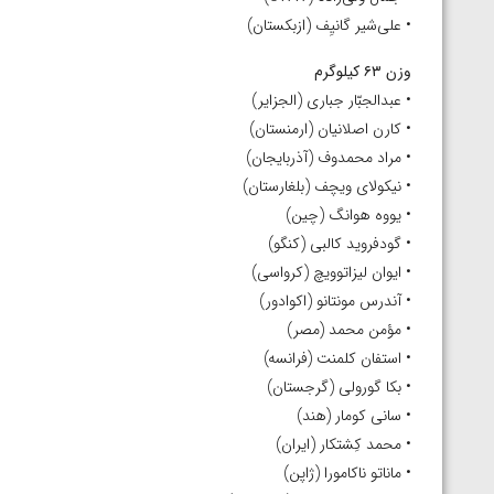
• علی‌شیر گانیِف (ازبکستان)
وزن ۶۳ کیلوگرم
• عبدالجبّار جبارى (الجزایر)
• کارن اصلانیان (ارمنستان)
• مراد محمدوف (آذربایجان)
• نیکولای ویچف (بلغارستان)
• یووه هوانگ (چین)
• گودفروید کالبی (کنگو)
• ایوان لیزاتوویچ (کرواسی)
• آندرس مونتانو (اکوادور)
• مؤمن محمد (مصر)
• استفان کلمنت (فرانسه)
• بکا گورولی (گرجستان)
• سانی کومار (هند)
• محمد کِشتکار (ایران)
• ماناتو ناکامورا (ژاپن)