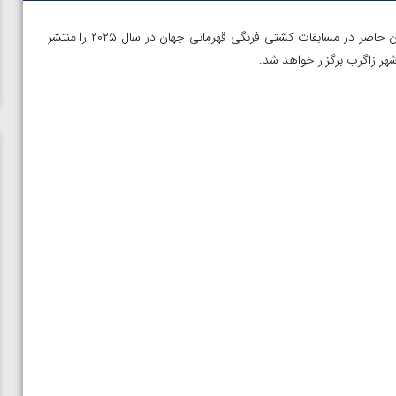
| اتحادیه جهانی کشتی لیست شرکت کنندگان حاضر در مسابقات کشتی فرنگی قهرمانی جهان در سال ۲۰۲۵ را منتشر
ن از
ویدیو؛ صعود حسن یزدانی به فینال المپیک با برتری مقابل