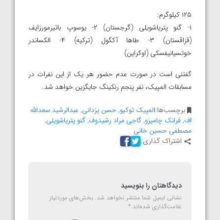
۱۲۵ کیلوگرم:
۱- گنو پتریاشویلی (گرجستان) ۲- یوسوپ باتیرمورزایف
(قزاقستان) ۳- طاها آکگول (ترکیه) ۴- الکساندر
خوتسیانیفسکی (اوکراین)
گفتنی است در صورت عدم حضور هر یک از این نفرات در
مسابقات المپیک، نفر پنجم رنکینگ جایگزین خواهد شد.
برچسب‌ها:
المپیک توکیو
,
حسن یزدانی
,
عبدالرشید سعدالله
اف
,
فرانک چامیزو
,
گاجی مراد رشیدوف
,
گنو پتریاشویلی
,
مصطفی حسین خانی
اشتراک گذاری:
دیدگاهتان را بنویسید
نشانی ایمیل شما منتشر نخواهد شد.
بخش‌های موردنیاز
علامت‌گذاری شده‌اند
*