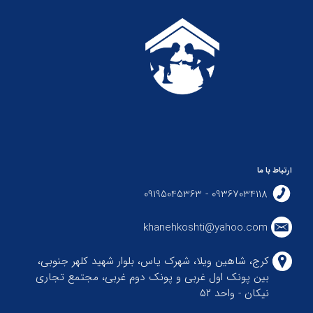
ارتباط با ما
09367034118 - 09195045363
khanehkoshti@yahoo.com
کرج، شاهین ویلا، شهرک یاس، بلوار شهید کلهر جنوبی،
بین پونک اول غربی و پونک دوم غربی، مجتمع تجاری
نیکان - واحد ۵۲