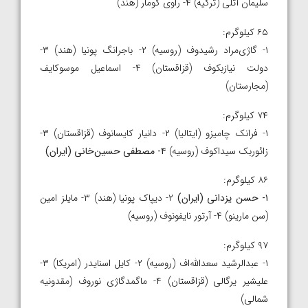
سلیمان آتلی (ترکیه) ۴- راوی کومار (هند)
۶۵ کیلوگرم:
۱- گاژی‌مراد رشیدوف (روسیه) ۲- باجرانگ پونیا (هند) ۳-
دولت نیازبکوف (قزاقستان) ۴- اسماعیل موسوکایف
(مجارستان)
۷۴ کیلوگرم:
۱- فرانک چامیزو (ایتالیا) ۲- دانیار کایسانوف (قزاقستان) ۳-
زائوربک سیداکوف (روسیه)
۴- مصطفی حسین‌خانی (ایران)
۸۶ کیلوگرم:
۱- حسن یزدانی (ایران)
۲- دیپاک پونیا (هند) ۳- مایلز امین
(سن مارینو) ۴- آرتور نایفونوف (روسیه)
۹۷ کیلوگرم:
۱- عبدالرشید سعدالله‌اف (روسیه) ۲- کایل اسنایدر (امریکا) ۳-
علیشیر یرگالی (قزاقستان) ۴- ماگمدگاژی نوروف (مقدونیه
شمالی)